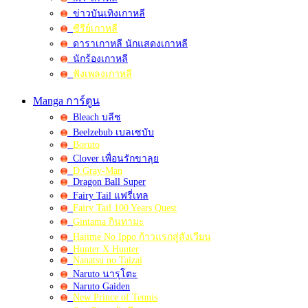
ข่าวบันเทิงเกาหลี
ซีรีย์เกาหลี
ดาราเกาหลี นักแสดงเกาหลี
นักร้องเกาหลี
ฟังเพลงเกาหลี
Manga การ์ตูน
Bleach บลีช
Beelzebub เบลเซบับ
Boruto
Clover เพื่อนรักขาลุย
D.Gray-Man
Dragon Ball Super
Fairy Tail แฟรี่เทล
Fairy Tail 100 Years Quest
Gintama กินทามะ
Hajime No Ippo ก้าวแรกสู่สังเวียน
Hunter X Hunter
Nanatsu no Taizai
Naruto นารุโตะ
Naruto Gaiden
New Prince of Tennis