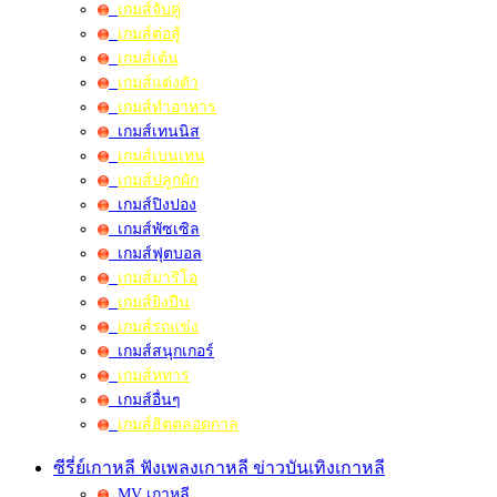
เกมส์จับคู่
เกมส์ต่อสู้
เกมส์เต้น
เกมส์แต่งตัว
เกมส์ทำอาหาร
เกมส์เทนนิส
เกมส์เบนเทน
เกมส์ปลูกผัก
เกมส์ปิงปอง
เกมส์พัซเซิล
เกมส์ฟุตบอล
เกมส์มาริโอ
เกมส์ยิงปืน
เกมส์รถแข่ง
เกมส์สนุกเกอร์
เกมส์หทาร
เกมส์อื่นๆ
เกมส์ฮิตตลอดกาล
ซีรี่ย์เกาหลี ฟังเพลงเกาหลี ข่าวบันเทิงเกาหลี
MV เกาหลี