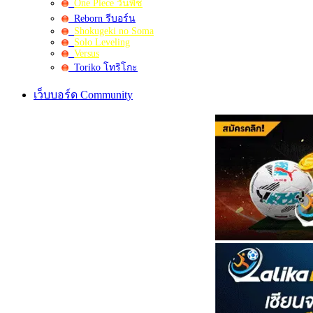
One Piece วันพีช
Reborn รีบอร์น
Shokugeki no Soma
Solo Leveling
Versus
Toriko โทริโกะ
เว็บบอร์ด Community