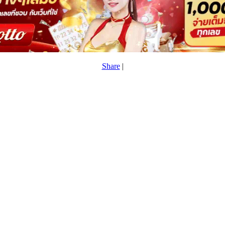
Share
|