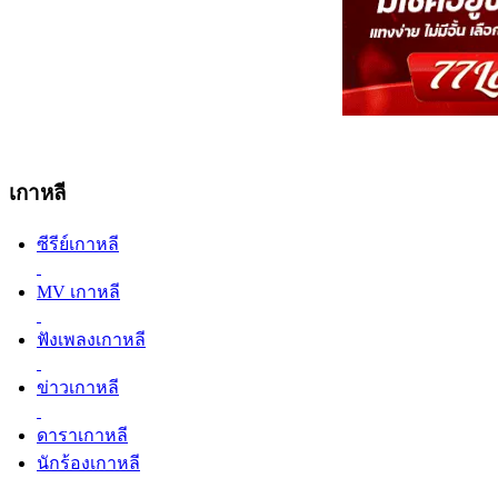
เกาหลี
ซีรีย์เกาหลี
MV เกาหลี
ฟังเพลงเกาหลี
ข่าวเกาหลี
ดาราเกาหลี
นักร้องเกาหลี