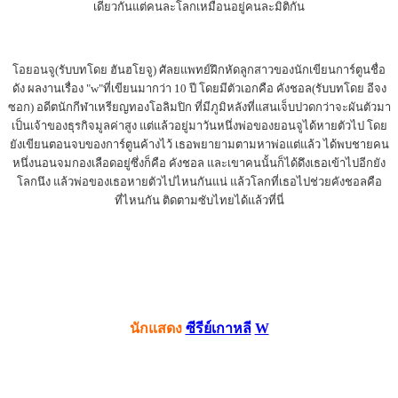
เดียวกันแต่คนละโลกเหมือนอยู่คนละมิติกัน
โอยอนจู(รับบทโดย ฮันฮโยจู) ศัลยแพทย์ฝึกหัดลูกสาวของนักเขียนการ์ตูนชื่อ
ดัง ผลงานเรื่อง "w"ที่เขียนมากว่า 10 ปี โดยมีตัวเอกคือ คังชอล(รับบทโดย อีจง
ซอก) อดีตนักกีฬาเหรียญทองโอลิมปิก ที่มีภูมิหลังที่แสนเจ็บปวดกว่าจะผันตัวมา
เป็นเจ้าของธุรกิจมูลค่าสูง แต่แล้วอยู่มาวันหนึ่งพ่อของยอนจูได้หายตัวไป โดย
ยังเขียนตอนจบของการ์ตูนค้างไว้ เธอพยายามตามหาพ่อแต่แล้ว ได้พบชายคน
หนึ่งนอนจมกองเลือดอยู่ซึ่งก็คือ คังชอล และเขาคนนั้นก็ได้ดึงเธอเข้าไปอีกยัง
โลกนึง แล้วพ่อของเธอหายตัวไปไหนกันแน่ แล้วโลกที่เธอไปช่วยคังชอลคือ
ที่ไหนกัน ติดตามซับไทยได้แล้วที่นี่
นักแสดง
ซีรีย์เกาหลี
W