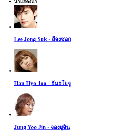
นักแสดงนำ
Lee Jong Suk - ลีจงซอก
Han Hyo Joo - ฮันฮโยจู
Jung Yoo Jin - จองยูจิน