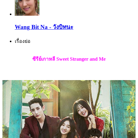
Wang Bit Na - วังบิทนะ
เรื่องย่อ
ซีรีย์เกาหลี Sweet Stranger and Me