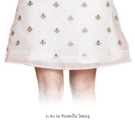
Jo Bo Ah รับบทเป็น โดยอจู