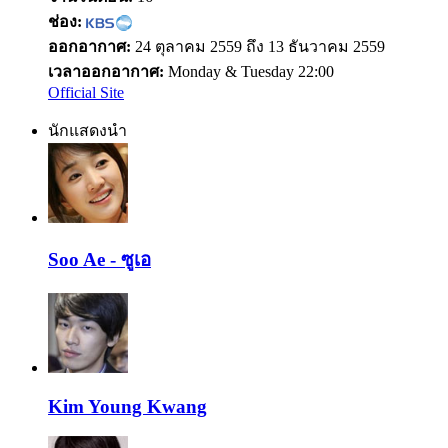
ช่อง:
ออกอากาศ:
24 ตุลาคม 2559 ถึง 13 ธันวาคม 2559
เวลาออกอากาศ:
Monday & Tuesday 22:00
Official Site
นักแสดงนำ
Soo Ae - ซูเอ
Kim Young Kwang