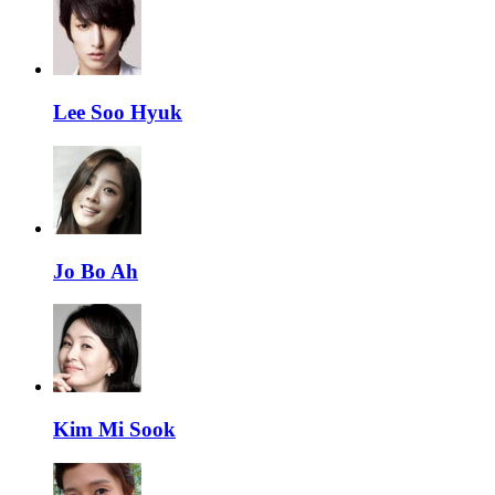
Lee Soo Hyuk
Jo Bo Ah
Kim Mi Sook