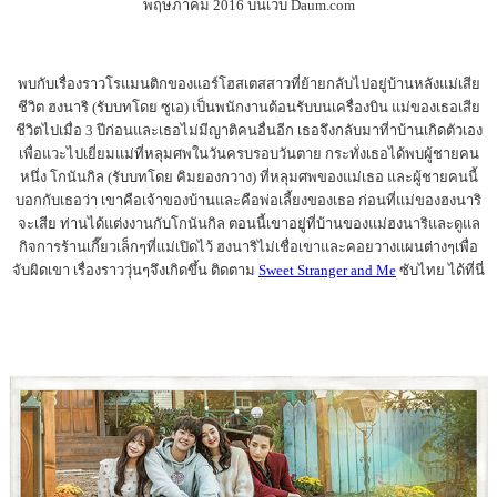
พฤษภาคม 2016 บนเว็บ Daum.com
พบกับเรื่องราวโรแมนติกของแอร์โฮสเตสสาวที่ย้ายกลับไปอยู่บ้านหลังแม่เสีย
ชีวิต ฮงนาริ (รับบทโดย ซูเอ) เป็นพนักงานต้อนรับบนเครื่องบิน แม่ของเธอเสีย
ชีวิตไปเมื่อ 3 ปีก่อนและเธอไม่มีญาติคนอื่นอีก เธอจึงกลับมาที่าบ้านเกิดตัวเอง
เพื่อแวะไปเยี่ยมแม่ที่หลุมศพในวันครบรอบวันตาย กระทั่งเธอได้พบผู้ชายคน
หนึ่ง โกนันกิล (รับบทโดย คิมยองกวาง) ที่หลุมศพของแม่เธอ และผู้ชายคนนี้
บอกกับเธอว่า เขาคือเจ้าของบ้านและคือพ่อเลี้ยงของเธอ ก่อนที่แม่ของฮงนาริ
จะเสีย ท่านได้แต่งงานกับโกนันกิล ตอนนี้เขาอยู่ที่บ้านของแม่ฮงนาริและดูแล
กิจการร้านเกี๊ยวเล็กๆที่แม่เปิดไว้ ฮงนาริไม่เชื่อเขาและคอยวางแผนต่างๆเพื่อ
จับผิดเขา เรื่องราววุ่นๆจึงเกิดขึ้น ติดตาม
Sweet Stranger and Me
ซับไทย ได้ที่นี่