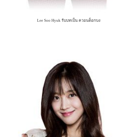
Lee Soo Hyuk รับบทเป็น ควอนด็อกบง