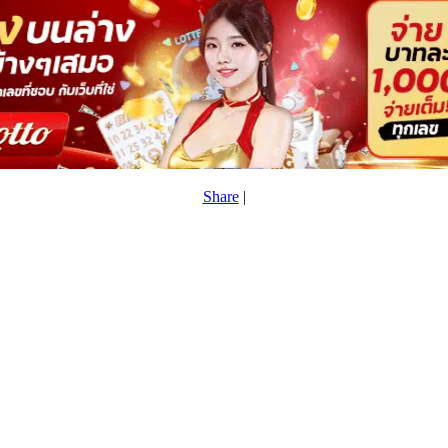
Share
|