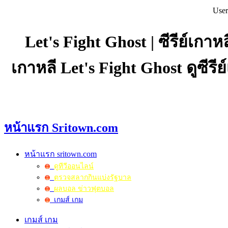
User
Let's Fight Ghost | ซีรีย์เกาหล
เกาหลี Let's Fight Ghost ดูซีรีย
หน้าแรก Sritown.com
หน้าแรก sritown.com
ดูทีวีออนไลน์
ตรวจสลากกินแบ่งรัฐบาล
ผลบอล ข่าวฟุตบอล
เกมส์ เกม
เกมส์ เกม