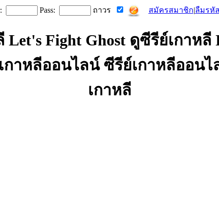
:
Pass:
ถาวร
สมัครสมาชิก
|
ลืมรหั
ี Let's Fight Ghost ดูซีรีย์เกาหลี L
์เกาหลีออนไลน์ ซีรีย์เกาหลีออนไลน์ 
เกาหลี