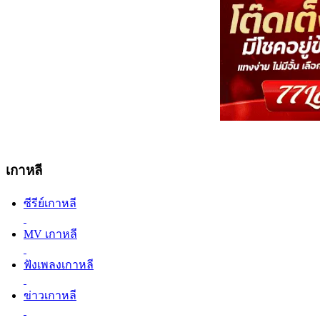
เกาหลี
ซีรีย์เกาหลี
MV เกาหลี
ฟังเพลงเกาหลี
ข่าวเกาหลี