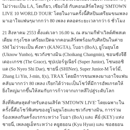
ไม่ว่าจะเป็น LA, โตเกียว, เซียงไฮ้ กับคอนเสิร์ตใหญ่ 'SMTOWN
LIVE 10 WORLD TOUR' โดยในงานครั้งนี้ศิลปินเตรียมขนเพลง
มาเอาใจแฟนๆมากกว่า 80 เพลง ตลอดระยะเวลากว่า 6 ชั่วโมง
21 สิงหาคม 2553 ตั้งแต่เวลา 16.00 น. ณ สนามกีฬาเวิลด์คัพสเต
เดียม กรุงโซล เตรียมเปิดฉากคอนเสิร์ตพร้อมกับศิลปินในค่าย
SM ไม่ว่าจะเป็น คังทา (KANGTA), โบอา (BoA), ยูโนยุนโฮ
(Uknow Yunho), ชเวกังชางมิน (Choikang Changmin), ชอนซังจีฮี
เดอะเกรซ (The Grace), ซุปเปอร์จูเนียร์ (Super Junior), โซนยอชิ
แด (So Nyeo Shi Dae), ชายนี่ (SHINee), Super Junior-M โจว์มี่,
Zhang Li Yin, J-min, f(x), TRAX โดยมีการขนเพลงมาเอาใจแฟน
คลับมากกว่า 80 เพลง เรียกได้ว่าจะเป็นโชว์ที่มีการอัพเกรดให้
ยิ่งใหญ่มากขึ้นให้สมกับการก้าวจากเกาหลีไปสู่ระดับโลก
สิ่งที่พิเศษสุดสำหรับคอนเสิร์ต 'SMTOWN LIVE' โดยเฉพาะใน
ครั้งนี้คือโชว์พิเศษของยูโนยุนโฮและชเวกังชางมิน, การร่วม
ร้องเพลงกันครั้งแรกระหว่าง โบอา (BoA) และ คีย์ (KEY) แห่ง
ชายนี่, เพลงดูเอ็ทระหว่าง คยูฮยอน (Kyu Hyun) และ ซอฮยอน