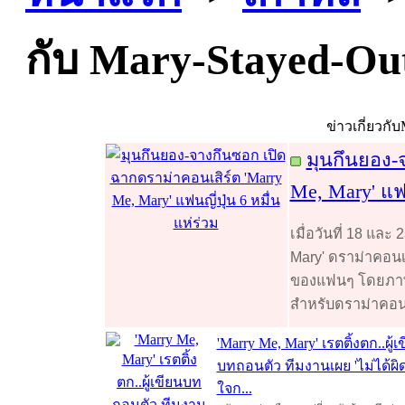
กับ Mary-Stayed-Out
ข่าวเกี่ยวกั
มุนกึนยอง-
Me, Mary' แฟน
เมื่อวันที่ 18 แล
Mary' ดราม่าคอน
ของแฟนๆ โดยภาพใ
สำหรับดราม่าคอนเส
'Marry Me, Mary' เรตติ้งตก..ผู้เ
บทถอนตัว ทีมงานเผย 'ไม่ได้ผิ
ใจก...