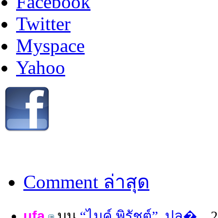
Facebook
Twitter
Myspace
Yahoo
Comment ล่าสุด
ufa
บน
“ไมค์ พิรัชต์” ปล�...
2