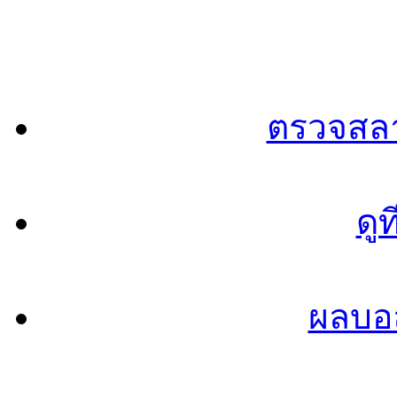
ตรวจสลา
ดู
ผลบอ