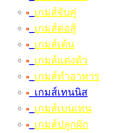
เกมส์จับคู่
เกมส์ต่อสู้
เกมส์เต้น
เกมส์แต่งตัว
เกมส์ทำอาหาร
เกมส์เทนนิส
เกมส์เบนเทน
เกมส์ปลูกผัก