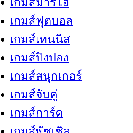
เกมส์มาริโอ
เกมส์ฟุตบอล
เกมส์เทนนิส
เกมส์ปิงปอง
เกมส์สนุกเกอร์
เกมส์จับคู่
เกมส์การ์ด
เกมส์พัซเซิล