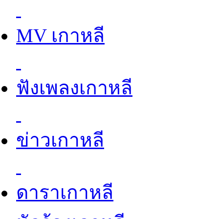
MV เกาหลี
ฟังเพลงเกาหลี
ข่าวเกาหลี
ดาราเกาหลี