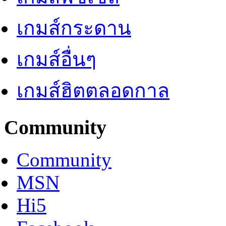
เกมส์กระดาน
เกมส์อื่นๆ
เกมส์ฮิตตลอดกาล
Community
Community
MSN
Hi5