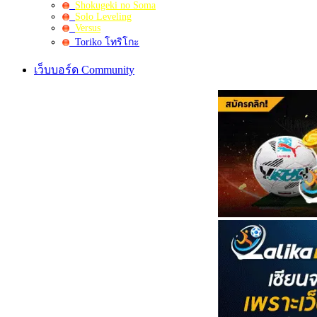
Shokugeki no Soma
Solo Leveling
Versus
Toriko โทริโกะ
เว็บบอร์ด Community