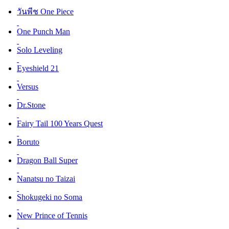
วันพีช One Piece
One Punch Man
Solo Leveling
Eyeshield 21
Versus
Dr.Stone
Fairy Tail 100 Years Quest
Boruto
Dragon Ball Super
Nanatsu no Taizai
Shokugeki no Soma
New Prince of Tennis