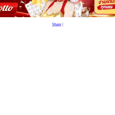
Share
|