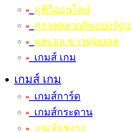
ดูทีวีออนไลน์
ตรวจสลากกินแบ่งรัฐบ
ผลบอล ข่าวฟุตบอล
เกมส์ เกม
เกมส์ เกม
เกมส์การ์ด
เกมส์กระดาน
เกมส์แข่งรถ