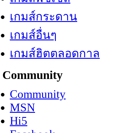
เกมส์กระดาน
เกมส์อื่นๆ
เกมส์ฮิตตลอดกาล
Community
Community
MSN
Hi5