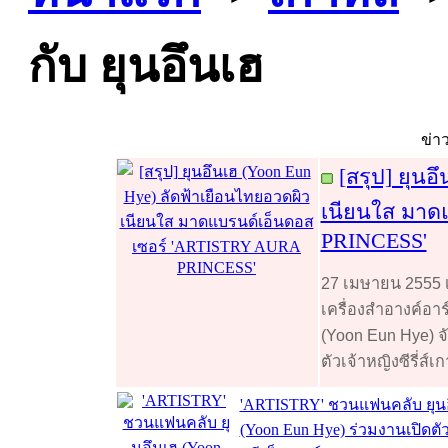
กับ ยุนอึนเฮ
ข่าว
[สรุป] ยุนอ
เนียนใส มาด
PRINCESS'
27 เมษายน 2555 เ
เครื่องสำอางค์อาร
(Yoon Eun Hye) จัด
ตัวเจ้าหญิงซีรี่ส์
'ARTISTRY' ชวนแฟนคลับ ยุน
(Yoon Eun Hye) ร่วมงานเปิดตั