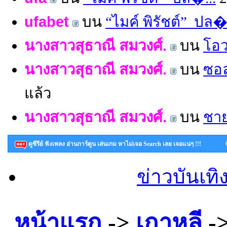
ufabet
บน
“ไมค์ พิรัชต์” ปล�.
นางสาวสุธาณี สมวงศ์.
บน
โอว
นางสาวสุธาณี สมวงศ์.
บน
ซอล
แล้ว
นางสาวสุธาณี สมวงศ์.
บน
ชาย
ดูซีรีย์ ฟังเพลง อ่านการ์ตูน เล่นเกม หาไม่เจอ Search เลย เจอแน่ๆ !!!
ข่าวบันเทิ
หน้าแรก
->
เกาหลี
-