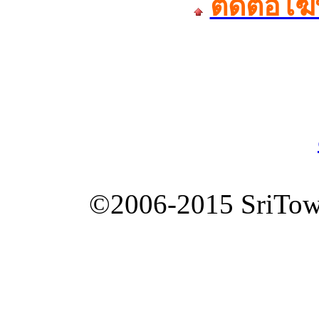
ติดต่อโ
©2006-2015 SriTown.