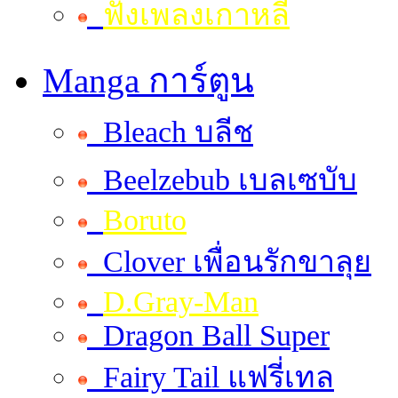
ฟังเพลงเกาหลี
Manga การ์ตูน
Bleach บลีช
Beelzebub เบลเซบับ
Boruto
Clover เพื่อนรักขาลุย
D.Gray-Man
Dragon Ball Super
Fairy Tail แฟรี่เทล