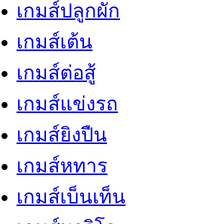
เกมส์ปลูกผัก
เกมส์เต้น
เกมส์ต่อสู้
เกมส์แข่งรถ
เกมส์ยิงปืน
เกมส์หทาร
เกมส์เบ็นเท็น