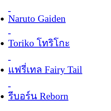
Naruto Gaiden
Toriko โทริโกะ
แฟรี่เทล Fairy Tail
รีบอร์น Reborn